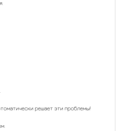
я.
.
втоматически решает эти проблемы!
м.