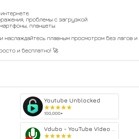
 интернете.
ражения, проблемы с загрузкой.
смартфоны, планшеты.
 и наслаждайтесь плавным просмотром без лагов и 
росто и бесплатно! 🚀
Youtube Unblocked
★★★★★
★★★★★
100,000+
Vdubo - YouTube Video Dubbing Online | AI Subtitle Translate & Dub
★★★★★
★★★★★