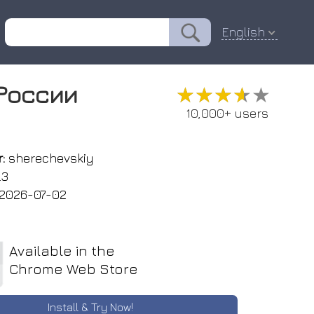
English
 России
★★★★★
★★★★★
10,000+ users
:
sherechevskiy
.3
2026-07-02
Available in the
Chrome Web Store
Install & Try Now!