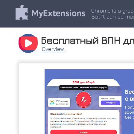
Chrome is a grea
But it can be ma
Бесплатный ВПН дл
Overview