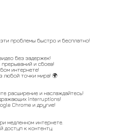
 эти проблемы быстро и бесплатно!
видео без задержек!
 прерываний и сбоев!
бом интернете!
з любой точки мира! 🌍
те расширение и наслаждайтесь!
ражающих interruptions!
ogle Chrome и другие!
ри медленном интернете.
й доступ к контенту.