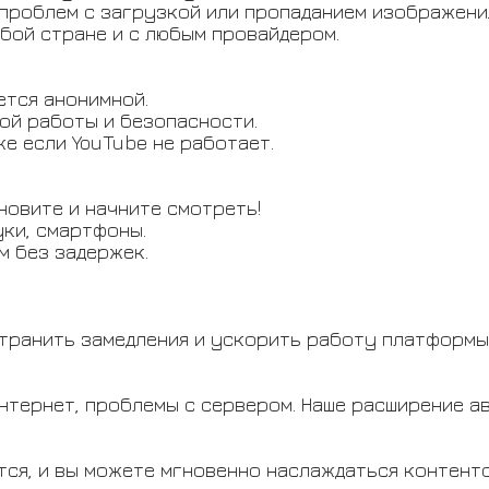
 проблем с загрузкой или пропаданием изображени
бой стране и с любым провайдером.
ется анонимной.
ой работы и безопасности.
е если YouTube не работает.
новите и начните смотреть!
уки, смартфоны.
м без задержек.
странить замедления и ускорить работу платформы
нтернет, проблемы с сервером. Наше расширение а
тся, и вы можете мгновенно наслаждаться контенто