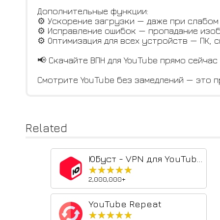
Дополнительные функции:
⚙️ Ускорение загрузки — даже при слабом
⚙️ Исправление ошибок — пропадание изоб
⚙️ Оптимизация для всех устройств — ПК, 
📢 Скачайте ВПН для YouTube прямо сейчас
Смотрите YouTube без замедлений — это п
Related
ЮБуст - VPN для YouTube. Обход блокировки Ютуб без ВПН. VPN для браузера
★★★★★
★★★★★
2,000,000+
YouTube Repeat
★★★★★
★★★★★