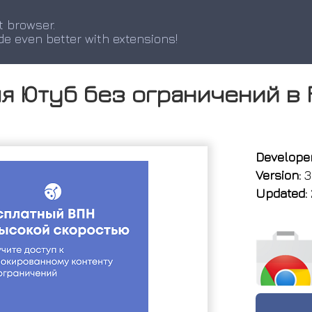
t browser.
de even better with extensions!
я Ютуб без ограничений в
Developer
Version:
3
Updated: