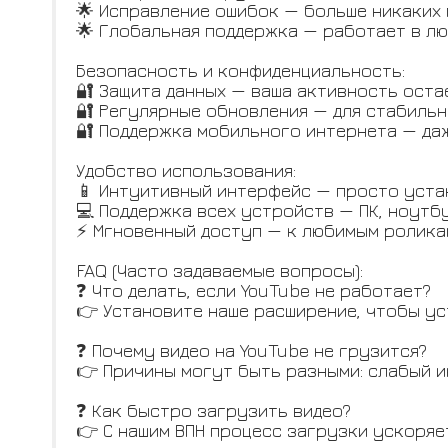
🌟 Исправление ошибок — больше никаких
🌟 Глобальная поддержка — работает в лю
Безопасность и конфиденциальность:
🔐 Защита данных — ваша активность оста
🔐 Регулярные обновления — для стабильн
🔐 Поддержка мобильного интернета — даж
Удобство использования:
📱 Интуитивный интерфейс — просто уста
💻 Поддержка всех устройств — ПК, ноутб
⚡ Мгновенный доступ — к любимым ролика
FAQ (Часто задаваемые вопросы):
❓ Что делать, если YouTube не работает?
👉 Установите наше расширение, чтобы у
❓ Почему видео на YouTube не грузится?
👉 Причины могут быть разными: слабый и
❓ Как быстро загрузить видео?
👉 С нашим ВПН процесс загрузки ускоряе