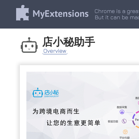
Chrome is a grea
But it can be ma
店小秘助手
Overview