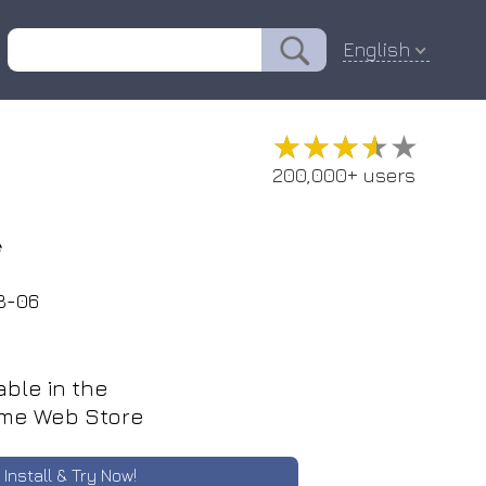
English
★★★★★
★★★★★
200,000+ users
秘
8-06
able in the
me Web Store
Install & Try Now!