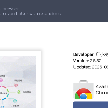
t browser.
de even better with extensions!
Developer:
店小
Version:
2.8.57
Updated:
2026-0
Avail
Chro