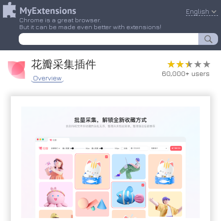
English
Chrome is a great browser.
But it can be made even better with extensions!
花瓣采集插件
★★★★★
★★★★★
60,000+ users
Overview