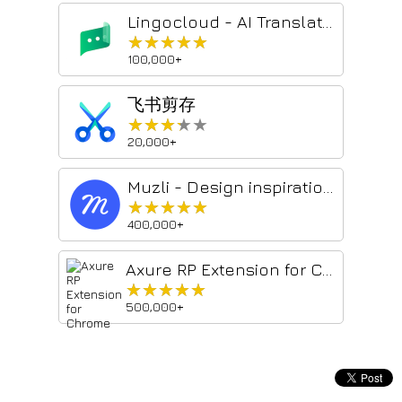
Lingocloud - AI Translate Web, PDF & Subtitles
★★★★★
★★★★★
100,000+
飞书剪存
★★★★★
★★★★★
20,000+
Muzli - Design inspiration hub
★★★★★
★★★★★
400,000+
Axure RP Extension for Chrome
★★★★★
★★★★★
500,000+