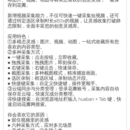
存到花瓣。
新增视频采集能力，不仅可快速一键采集短视频，还可
通过特定选区录制时长≤60s的视频，让灵感收集打破静
态限制，全面丰富您的创意灵感库。
应用特色：
①多模态灵感：图片、视频、动图，一站式收藏所有您
喜欢的内容类型。
②多种采集方式：
● 一键采集：点击按钮，立即收藏。
● 拖拽采集：拖拽图片，即刻保存。
● 右键采集：右键点击，快速保存。
● 截图采集：多种截图模式，精准捕捉画面。
● 选区录制：框选区域，录制动态片段。
● 快捷键采集：自定义快捷键，操作更顺手。
③云端同步与分类管理：登录花瓣账号，采集内容自动
保存至云端，快速完成分类整理。
④快捷搜索：在浏览器地址栏输入 huaban + Tab 键，快
速启动花瓣网搜索。
你会喜欢它的原因：
● 留住视频里的灵感
● 六种采集方式，应对多元场景