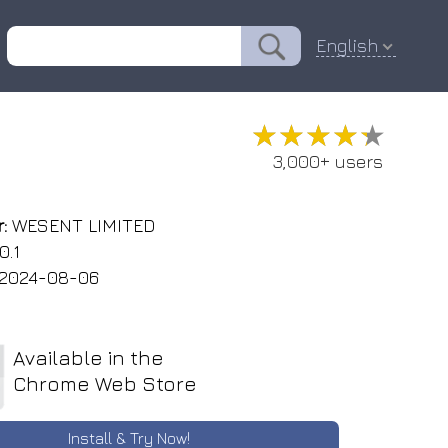
English
★★★★★
★★★★★
3,000+ users
:
WESENT LIMITED
0.1
2024-08-06
Available in the
Chrome Web Store
Install & Try Now!