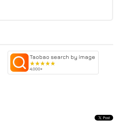
Taobao search by image
★★★★★
★★★★★
4,000+