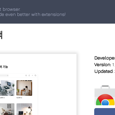
t browser.
de even better with extensions!
색
Developer
Version:
1.
Updated: