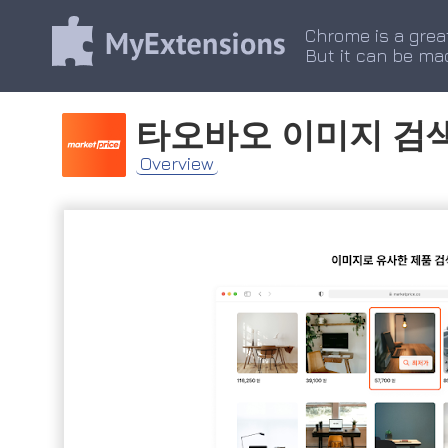
Chrome is a grea
But it can be ma
타오바오 이미지 검
Overview