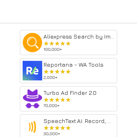
Aliexpress Search by image
★★★★★
★★★★★
100,000+
Reportana - WA Tools
★★★★★
★★★★★
2,000+
Turbo Ad Finder 2.0
★★★★★
★★★★★
70,000+
SpeechText.AI: Record, Capture & Transcribe
★★★★★
★★★★★
30,000+