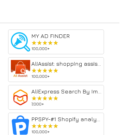
MY AD FINDER
★★★★★
★★★★★
100,000+
AliAssist: shopping assistant
★★★★★
★★★★★
100,000+
AliExpress Search By Image - Quick Product Finder
★★★★★
★★★★★
7,000+
PPSPY-#1 Shopify analytics & dropship tool
★★★★★
★★★★★
100,000+