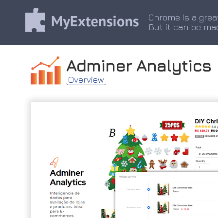
Chrome is a grea
But it can be ma
Adminer Analytics
Overview