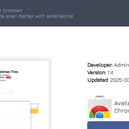
t browser.
de even better with extensions!
Developer:
Admine
Version:
1.4
Updated:
2025-0
Avail
Chro