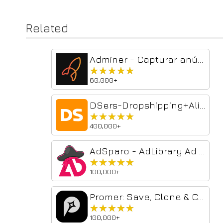
Related
Adminer - Capturar anúncios e produtos grátis
★★★★★
★★★★★
60,000+
DSers-Dropshipping+AliExpress Importer
★★★★★
★★★★★
400,000+
AdSparo - AdLibrary Ad Finder & Ad spy Tool
★★★★★
★★★★★
100,000+
Promer: Save, Clone & Create AI Ad Creatives
★★★★★
★★★★★
100,000+