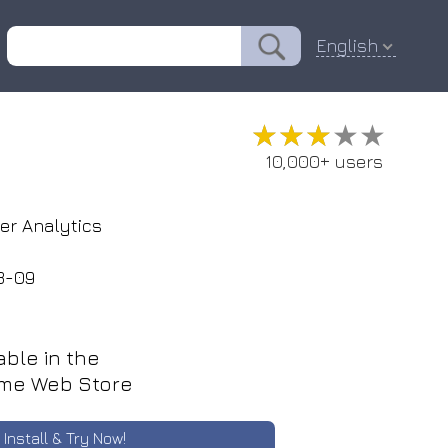
English
★★★★★
★★★★★
10,000+ users
r Analytics
3-09
able in the
me Web Store
Install & Try Now!