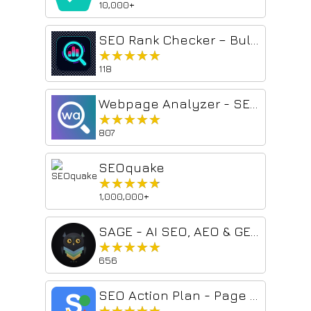
10,000+
SEO Rank Checker – Bulk Keyword SERP Tool
★★★★★
★★★★★
118
Webpage Analyzer - SEO Tool
★★★★★
★★★★★
807
SEOquake
★★★★★
★★★★★
1,000,000+
SAGE - AI SEO, AEO & GEO Engine
★★★★★
★★★★★
656
SEO Action Plan - Page Analysis SEO Extension
★★★★★
★★★★★