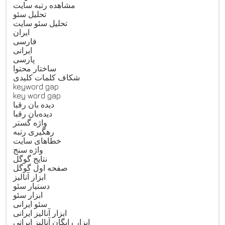
مشاهده رتبه سایت
تحلیل سئو
تحلیل سئو سایت
ایران
فارسی
ایرانی
پارسی
ساختار محتوا
شکاف کلمات کلیدی
keyword gap
key word gap
دیده بان رقبا
دیده‌بان رقبا
واژه گستر
رهگیری رتبه
خطاهای سایت
واژه سنج
نتایج گوگل
صفحه اول گوگل
ابزار آنالیز
دستیار سئو
ابزار سئو
سئو ایرانی
ابزار آنالیز ایرانی
ابزار رایگان آنالیز ایرانی