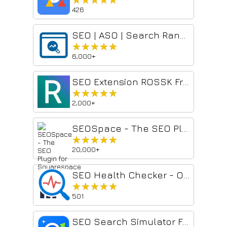
426
SEO | ASO | Search Ranking & Keyword Tool
★★★★★
★★★★★
6,000+
SEO Extension ROSSK Free SEO Checker, Link Analyzer, SEO Toolbar,Site Audit
★★★★★
★★★★★
2,000+
SEOSpace - The SEO Plugin for Squarespace
★★★★★
★★★★★
20,000+
SEO Health Checker - On-Page SEO Audit
★★★★★
★★★★★
501
SEO Search Simulator Free