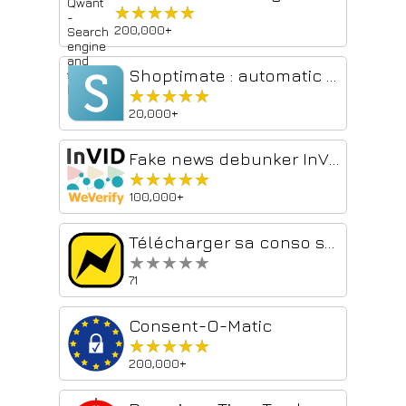
★★★★★
★★★★★
200,000+
Shoptimate : automatic price comparison
★★★★★
★★★★★
20,000+
Fake news debunker InVID WeVerify VeraAI
★★★★★
★★★★★
100,000+
Télécharger sa conso sur Enedis, par Next.ink
★★★★★
★★★★★
71
Consent-O-Matic
★★★★★
★★★★★
200,000+