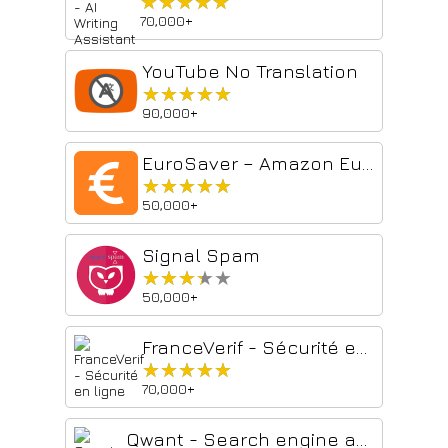
★★★★★
★★★★★
70,000+
YouTube No Translation
★★★★★
★★★★★
90,000+
EuroSaver – Amazon Europe Price Comparison
★★★★★
★★★★★
50,000+
Signal Spam
★★★★★
★★★★★
50,000+
FranceVerif - Sécurité en ligne
★★★★★
★★★★★
70,000+
Qwant - Search engine and tracker blocker