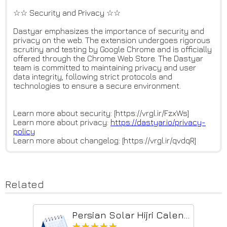
☆☆ Security and Privacy ☆☆
Dastyar emphasizes the importance of security and
privacy on the web. The extension undergoes rigorous
scrutiny and testing by Google Chrome and is officially
offered through the Chrome Web Store. The Dastyar
team is committed to maintaining privacy and user
data integrity, following strict protocols and
technologies to ensure a secure environment.
Learn more about security: [https://vrgl.ir/FzxWs]
Learn more about privacy:
https://dastyar.io/privacy-
pol
icy
Learn more about changelog: [https://vrgl.ir/qvdqR]
Related
Persian Solar Hijri Calendar
★★★★★
★★★★★