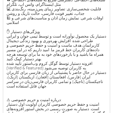
مثل اینستاگرام، واتس اپ، تلگرام
💻 قابلیت شخصی‌سازی: تصاویر زیبای پس‌زمینه، رنگ‌بندی
جذاب، تغییر فونت فارسی، حالت تاریک و روشن
🕌 اوقات شرعی: نمایش زمان اذان و مناسبت‌های شرعی و
اسلامی
✋ ویژگی‌های دستیار
دستیار یک محصول نوآورانه است و توسط تیمی جوان و ایرانی
طراحی شده. افزایش بهره‌وری و بهبود زندگی دیجیتال
کاربرانمان هدف ماست و امنیت و حفظ حریم خصوصی و
داده‌های کاربران خط قرمز ما. امید داریم که در این مسیر
همراه ما باشید و با بازخوردهای خود به ما برای توسعه هرچه
بهتر دستیار کمک کنید.
افزونه دستیار توسط گوگل کروم وب‌استور تأیید شده
(Verified & Featured) به کاربران توصیه می‌شود.
دستیار در حال حاضر با پشتیبانی از زبان فارسی برای کاربران
ایران (فارس)، افغانستان (افغان)، ازبکستان (ازبک)،
تاجیکستان (تاجیک) و تمامی کاربران فارسی‌زبان در سراسر
جهان قابل استفاده است.
⚠️ درباره امنیت و حریم خصوصی:
امنیت و حفظ حریم خصوصی کاربران اولویت اول دستیار
است. دستیار به صورت رسمی در بخش استور افزونه‌های