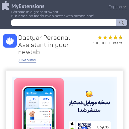
English
Chrome is a great browser.
But it can be made even better with extensions!
Dastyar Personal
★★★★★
★★★★★
100,000+ users
Assistant in your
newtab
Overview