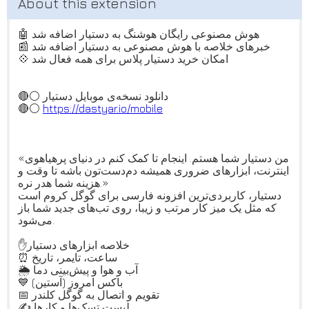
🤖 هوش مصنوعی رایگان هوشنگ به دستیار اضافه شد
📰 خبرهای خلاصه با هوش مصنوعی به دستیار اضافه شد
💠 امکان خرید دستیار پلاس برای همه فعال شد
🔴⚪️ دانلود نسخه‌ی موبایل دستیار
🔴⚪️
https://dastyar.io/mobile
«من دستیار شما هستم. اینجام تا کمک کنم در دنیای پرهیاهوی
اینترنت، ابزارهای ضروری همیشه دم‌دست‌تون باشه تا وقت و
هزینه شما هدر نره.»
دستیار، کاربردی‌ترین افزونه فارسی برای گوگل کروم است
که مثل یک میز کار مرتب و زیبا، روی تب‌های جدید شما باز
می‌شود.
✋خلاصه ابزارهای دستیار
⏰ ساعت، تایمر، تاریخ
🌦 آب و هوا و پیش‌بینی دما
💙 باکس امروز (آستین)
📅 تقویم و اتصال به گوگل کلندر
✍️ لیست تسک‌ها و کارها