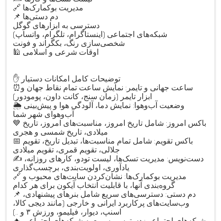
🔗 مدیریت بوکمارک‌ها
📌 دم دستی‌ها
دسترسی به ابزارهای گوگل
شبکه‌های اجتماعی (اینستاگرام، تلگرام، واتساپ)
شخصی‌سازی رنگ، بکگراند و فونت
🕌 اوقات شرعی و اسلامی
✋ توضیحات کامل امکانات دستیار
⏰ساعت جهانی و تایمر‌: نمایش ساعت تمام نقاط جهان و
ابزار تایمر (زمان سنج، کانت‌ داون، پومودور)
🌦 وضعیت آب‌و‌هوا: نمایش دما، آلودگی هوا و پیش‌بینی
آب‌و‌هوای شهر شما
💙 باکس امروز: شامل تاریخ امروز، مناسبت‌های امروز، تاریخ
میلادی، تاریخ شمسی و هجری
📅 باکس تقویم: شامل تمام مناسبت‌ها، تبدیل تاریخ، تقویم
جلالی، تقویم قمری، تقویم میلادی
✍️ دست‌نویس: مدیریت تسک‌ها، لیست تودو، کارهای روزانه،
یادآوری، اولویت‌بندی، برچسب‌گذاری
🔗 مدیریت بوکمارک‌ها: نشان‌کردن سایت‌های محبوب و
گروه‌بندی آنها، با قابلیت انتخاب آیکون برای هر کدام
📌 دم دستی: دسترسی‌های سریع شامل بنرهای پیشنهادی،
وب‌سایت‌های پرکاربرد ایرانی و خارجی (مانند دیجی کالا،
اسنپ، دیوار، فیلیمو، ورزش ۳ و ..)
🔥 شبکه‌های اجتماعی: دسترسی سریع به شبکه‌های اجتماعی