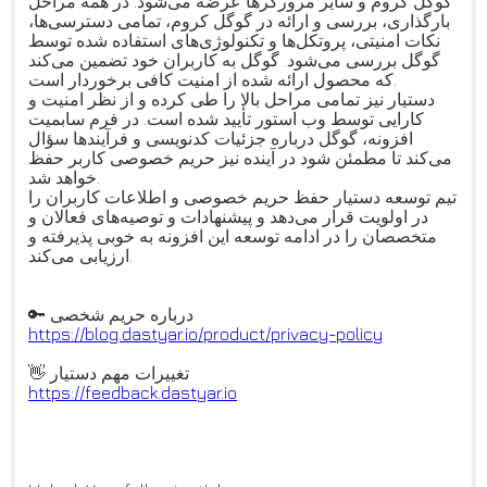
گوگل کروم و سایر مرورگرها عرضه می‌شود. در همه مراحل
بارگذاری، بررسی و ارائه در گوگل کروم، تمامی دسترسی‌ها،
نکات امنیتی، پروتکل‌ها و تکنولوژی‌های استفاده شده توسط
گوگل بررسی می‌شود. گوگل به کاربران خود تضمین می‌کند
که محصول ارائه شده از امنیت کافی برخوردار است.
دستیار نیز تمامی مراحل بالا را طی کرده و از نظر امنیت و
کارایی توسط وب استور تأیید شده است. در فرم سابمیت
افزونه، گوگل درباره جزئیات کدنویسی و فرآیندها سؤال
می‌کند تا مطمئن شود در آینده نیز حریم خصوصی کاربر حفظ
خواهد شد.
تیم توسعه دستیار حفظ حریم خصوصی و اطلاعات کاربران را
در اولویت قرار می‌دهد و پیشنهادات و توصیه‌های فعالان و
متخصصان را در ادامه توسعه این افزونه به خوبی پذیرفته و
ارزیابی می‌کند.
🔑 درباره حریم شخصی
https://blog.dastyar.io/produc
t/privacy-policy
👋 تغییرات مهم دستیار
https://feedback.dastyar.io