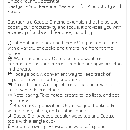
Unlock Your full potential
Dastyar - Your Personal Assistant for Productivity and
Focus
Dastyar is a Google Chrome extension that helps you
boost your productivity and focus. It provides you with
a variety of tools and features, including:
⏰ International clock and timers: Stay on top of time
with a variety of clocks and timers in different time
zones.
🌦 Weather updates: Get up-to-date weather
information for your current location or anywhere else
in the world.
💙 Today's box: A convenient way to keep track of
important events, dates, and tasks.
📅 Calendar box: A comprehensive calendar with all of
your events in one place.
✏️ Note-taking: Take notes, create to-do lists, and set
reminders.
🔗 Bookmark organization: Organize your bookmarks
with folders, labels, and custom icons.
📌 Speed Dial: Access popular websites and Google
tools with a single click.
🔒 Secure browsing: Browse the web safely and