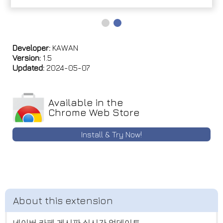
Developer:
KAWAN
Version:
1.5
Updated:
2024-05-07
Available in the
Chrome Web Store
Install & Try Now!
네이버 카페 게시판 실시간 업데이트