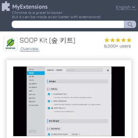
English
Chrome is a great browser.
But it can be made even better with extensions!
SOOP Kit (숲 키트)
★★★★★
★★★★★
9,000+ users
Overview