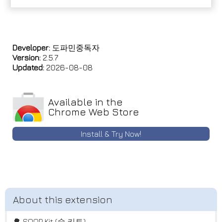
Developer:
도파민중독자
Version:
2.5.7
Updated:
2026-08-08
Available in the
Chrome Web Store
Install & Try Now!
🌳 SOOP Kit (숲 키트)