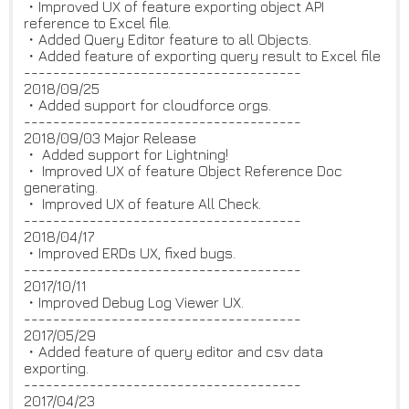
・Improved UX of feature exporting object API
reference to Excel file.
・Added Query Editor feature to all Objects.
・Added feature of exporting query result to Excel file
--------------------------------------
2018/09/25
・Added support for cloudforce orgs.
--------------------------------------
2018/09/03 Major Release
・ Added support for Lightning!
・ Improved UX of feature Object Reference Doc
generating.
・ Improved UX of feature All Check.
--------------------------------------
2018/04/17
・Improved ERDs UX, fixed bugs.
--------------------------------------
2017/10/11
・Improved Debug Log Viewer UX.
--------------------------------------
2017/05/29
・Added feature of query editor and csv data
exporting.
--------------------------------------
2017/04/23