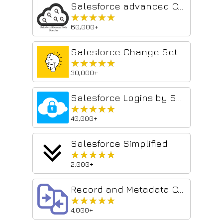
Salesforce advanced Code searcher
★★★★★
★★★★★
60,000+
Salesforce Change Set Helper
★★★★★
★★★★★
30,000+
Salesforce Logins by Synebo
★★★★★
★★★★★
40,000+
Salesforce Simplified
★★★★★
★★★★★
2,000+
Record and Metadata Comparator for Salesforce
★★★★★
★★★★★
4,000+