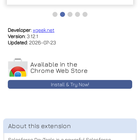
Developer:
xgeek.net
Version:
3.12.1
Updated:
2026-07-23
Available in the
Chrome Web Store
Install & Try Now!
Salesforce DevTools is a powerful Salesforce