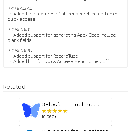
--------------------------------------
2016/04/04
・ Added the features of object searching and object
quick access.
--------------------------------------
2016/03/31
・ Added support for generating Apex Code include
blank fields
--------------------------------------
2016/03/28
・ Added support for RecordType
・ Added hint for Quick Access Menu Turned Off
Related
Salesforce Tool Suite
★★★★★
★★★★★
10,000+