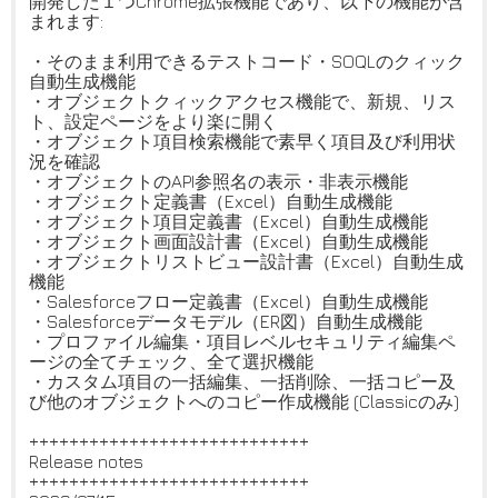
開発した１つChrome拡張機能であり、以下の機能が含
まれます:
・そのまま利用できるテストコード・SOQLのクィック
自動生成機能
・オブジェクトクィックアクセス機能で、新規、リス
ト、設定ページをより楽に開く
・オブジェクト項目検索機能で素早く項目及び利用状
況を確認
・オブジェクトのAPI参照名の表示・非表示機能
・オブジェクト定義書（Excel）自動生成機能
・オブジェクト項目定義書（Excel）自動生成機能
・オブジェクト画面設計書（Excel）自動生成機能
・オブジェクトリストビュー設計書（Excel）自動生成
機能
・Salesforceフロー定義書（Excel）自動生成機能
・Salesforceデータモデル（ER図）自動生成機能
・プロファイル編集・項目レベルセキュリティ編集ペ
ージの全てチェック、全て選択機能
・カスタム項目の一括編集、一括削除、一括コピー及
び他のオブジェクトへのコピー作成機能 (Classicのみ)
++++++++++++++++++++++++++++
Release notes
++++++++++++++++++++++++++++