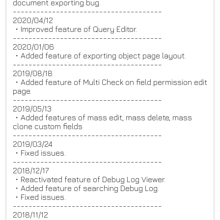
document exporting bug.
--------------------------------------
2020/04/12
・Improved feature of Query Editor.
--------------------------------------
2020/01/06
・Added feature of exporting object page layout.
--------------------------------------
2019/08/18
・Added feature of Multi Check on field permission edit
page.
--------------------------------------
2019/05/13
・Added features of mass edit, mass delete, mass
clone custom fields
--------------------------------------
2019/03/24
・Fixed issues.
--------------------------------------
2018/12/17
・Reactivated feature of Debug Log Viewer.
・Added feature of searching Debug Log.
・Fixed issues.
--------------------------------------
2018/11/12